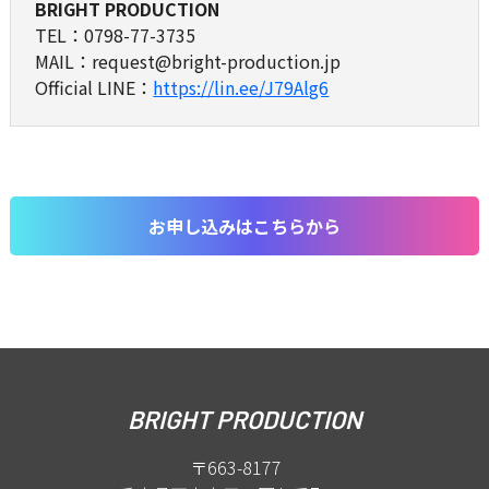
BRIGHT PRODUCTION
TEL：0798-77-3735
MAIL：request@bright-production.jp
Official LINE：
https://lin.ee/J79Alg6
お申し込みはこちらから
BRIGHT PRODUCTION
〒663-8177